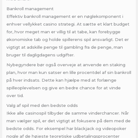
Bankroll management
Effektiv bankroll management er en nøglekomponent i
enhver vellykket casino strategi. At sætte et klart budget
for, hvor meget man er villig til at tabe, kan forebygge
økonomiske tab og holde spillerens spil ansvarligt. Det er
vigtigt at adskille penge til gambling fra de penge, man
bruger til dagligdagens udgifter.
Nybegyndere bør også overveje at anvende en staking
plan, hvor man kun satser en lille procentdel af sin bankroll
på hver indsats. Dette kan hjælpe med at forlænge
spilleoplevelsen og give en bedre chance for at vinde
over tid.
Valg af spil med den bedste odds
Ikke alle casinospil tilbyder de samme vinderchancer. Når
man vælger spil, er det vigtigt at fokusere på dem med de
bedste odds. For eksempel har blackjack og videopoker
nogle af de højeste teoretiske udbetalingsprocenter