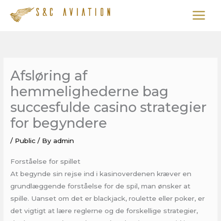
Skip
to
content
Afsløring af
hemmelighederne bag
succesfulde casino strategier
for begyndere
/
Public
/ By
admin
Forståelse for spillet
At begynde sin rejse ind i kasinoverdenen kræver en
grundlæggende forståelse for de spil, man ønsker at
spille. Uanset om det er blackjack, roulette eller poker, er
det vigtigt at lære reglerne og de forskellige strategier,