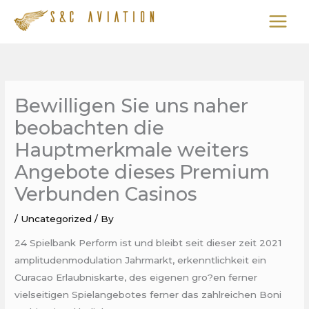
Skip
to
content
Bewilligen Sie uns naher
beobachten die
Hauptmerkmale weiters
Angebote dieses Premium
Verbunden Casinos
/
Uncategorized
/ By
24 Spielbank Perform ist und bleibt seit dieser zeit 2021
amplitudenmodulation Jahrmarkt, erkenntlichkeit ein
Curacao Erlaubniskarte, des eigenen gro?en ferner
vielseitigen Spielangebotes ferner das zahlreichen Boni