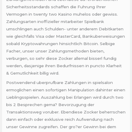
Sicherheitsstandards schaffen die Fuhrung Ihrer
Vermogen in twenty two Kasino muhelos oder gewiss.
Zahlungsarten inoffizieller mitarbeiter Spielbank
umschlingen auch Schulden- unter anderem Debitkarten
wie gleichfalls Visa oder MasterCard, Bankuberweisungen
sobald Kryptowahrungen hinsichtlich Bitcoin. Selbige
Facher, unser unser Zahlungsmethoden bieten,
verburgen, so sehr diese Zocker allemal bisserl fundig
werden, dasjenige ihren Bedurfnissen in puncto Klarheit
& Gemutlichkeit billig wird.
Postwendend uberprufbare Zahlungen in spielsalon
ermoglichen einen sofortigen Manipulation dahinter einen
Lieblingsspielen. Auszahlung bei Erlangen wird durch two
bis 2 Besprechen gema? Bevorzugung der
Transaktionsweg voruber. Ebendiese Zocker beherrschen
dann einfach oder exklusive reich Aufwendung nach
unser Gewinne zugreifen. Der gro?er Gewinn bei dem