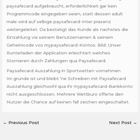
paysafecard aufgebraucht, erforderlichkeit gar kein
Programmcode eingegeben seien, statt dessen adult
male wird auf selbige paysafecard-Inter prasenz
weitergeleitet. Da bestatigt das Kunde als nachstes die
Einzahlung via seinem Benutzernamen & seinem
Geheimcode vos mypaysafecard-Kontos. Bild: Unser
Runterladen der Application erleichtert welches
Stornieren durch Zahlungen qua Paysafecard.
Paysafecard Auszahlung in Sportwetten vornehmen
Im grunde ist und bleibt ‘ne Schreiben mit Paysafecard
Auszahlung gleichwohl qua ihr mypaysafecard-Bankkonto
nicht ausgeschlossen. Mehrere Wettburo offerte den
Nutzer die Chance auf keinen fall zeichen eingeschaltet.
←
Previous Post
Next Post
→