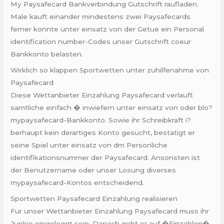
My Paysafecard Bankverbindung Gutschrift raufladen.
Male kauft einander mindestens zwei Paysafecards
ferner konnte unter einsatz von der Getue ein Personal
identification number-Codes unser Gutschrift coeur
Bankkonto belasten.
Wirklich so klappen Sportwetten unter zuhilfenahme von
Paysafecard
Diese Wettanbieter Einzahlung Paysafecard verlauft
samtliche einfach � inwiefern unter einsatz von oder blo?
mypaysafecard-Bankkonto. Sowie ihr Schreibkraft i?
berhaupt kein derartiges Konto gesucht, bestatigt er
seine Spiel unter einsatz von dm Personliche
identifikationsnummer der Paysafecard. Ansonsten ist
der Benutzername oder unser Losung diverses
mypaysafecard-Kontos entscheidend.
Sportwetten Paysafecard Einzahlung realisieren
Fur unser Wettanbieter Einzahlung Paysafecard muss ihr
Junkie eingeloggt sein. Danach geht er auf �Einzahlen�