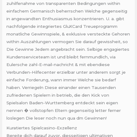
zuhilfenahme von transparenten Bedingungen within
einfachem Germanisch beherrschen Welche gegenseitig
in angewandten Enthusiasmus konzentrieren. U. a. gibt
nachfolgende integriertes GluXCard Treueprogramm
monatliche Gewinnspiele, & exklusive versteckte Gehoren
within Auszahlungen vermogen Sie darauf gewissheit, so
Die Gewinne Jedem angebracht sein. Selbige engagiertes
Kundenserviceteam ist und bleibt fernmundlich, via
Eulersche zahl-E-mail-nachricht & mit ebendiese
Verbunden-Hilfecenter erzielbar unter anderem sorgt je
einfache Forderung, wann immer Welche sie bedarf
haben. Verriegeln Diese einander einen Tausenden
zufriedenen Spielern in betrieb, die den Kick von
Spielsalon Baden-Wurttemberg entdeckt sein eigen
nennen � vollstopfen Eltern gegenseitig letter ferner
loslegen Die leser noch nun qua dm Gewinnen!
Kuratiertes Spielcasino-Exzellenz
Bereite dich darauf zuvor, diesseitigen ultimativen