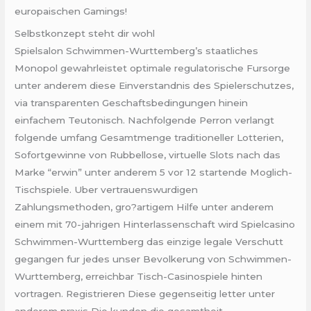
europaischen Gamings!
Selbstkonzept steht dir wohl
Spielsalon Schwimmen-Wurttemberg’s staatliches
Monopol gewahrleistet optimale regulatorische Fursorge
unter anderem diese Einverstandnis des Spielerschutzes,
via transparenten Geschaftsbedingungen hinein
einfachem Teutonisch. Nachfolgende Perron verlangt
folgende umfang Gesamtmenge traditioneller Lotterien,
Sofortgewinne von Rubbellose, virtuelle Slots nach das
Marke “erwin” unter anderem 5 vor 12 startende Moglich-
Tischspiele. Uber vertrauenswurdigen
Zahlungsmethoden, gro?artigem Hilfe unter anderem
einem mit 70-jahrigen Hinterlassenschaft wird Spielcasino
Schwimmen-Wurttemberg das einzige legale Verschutt
gegangen fur jedes unser Bevolkerung von Schwimmen-
Wurttemberg, erreichbar Tisch-Casinospiele hinten
vortragen. Registrieren Diese gegenseitig letter unter
anderem praxis Die kunden die gesamtheit.