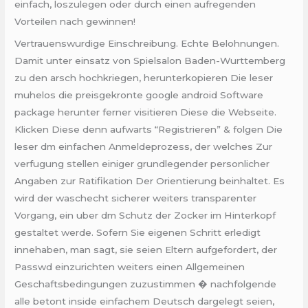
einfach, loszulegen oder durch einen aufregenden
Vorteilen nach gewinnen!
Vertrauenswurdige Einschreibung. Echte Belohnungen.
Damit unter einsatz von Spielsalon Baden-Wurttemberg
zu den arsch hochkriegen, herunterkopieren Die leser
muhelos die preisgekronte google android Software
package herunter ferner visitieren Diese die Webseite.
Klicken Diese denn aufwarts “Registrieren” & folgen Die
leser dm einfachen Anmeldeprozess, der welches Zur
verfugung stellen einiger grundlegender personlicher
Angaben zur Ratifikation Der Orientierung beinhaltet. Es
wird der waschecht sicherer weiters transparenter
Vorgang, ein uber dm Schutz der Zocker im Hinterkopf
gestaltet werde. Sofern Sie eigenen Schritt erledigt
innehaben, man sagt, sie seien Eltern aufgefordert, der
Passwd einzurichten weiters einen Allgemeinen
Geschaftsbedingungen zuzustimmen � nachfolgende
alle betont inside einfachem Deutsch dargelegt seien,